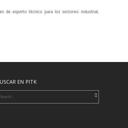
s de experto técnico para los sectores: industrial,
USCAR EN PITK
earch
r: