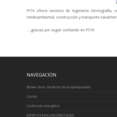
PITK ofrece servicios de Ingeniería: termografía, 
medioambiental, construcción y transporte naval/terre
… ¡gracias por seguir confiando en PITK!
NAVEGACIÓN
Blower door: medición de la estanqueidad
Carrito
Certificado energético
EXPERTOS EVALUADORES H2020