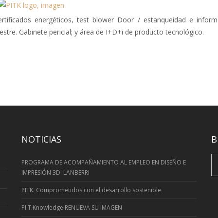
certificados energéticos, test blower Door / estanqueidad e informe
stre. Gabinete pericial; y área de I+D+i de producto tecnológico.
NOTICIAS
B
S
PROGRAMA DE ACOMPAÑAMIENTO AL EMPLEO EN DISEÑO E
fo
IMPRESIÓN 3D. LANBERRI
PITK. Comprometidos con el desarrollo sostenible
PI.T.Knowledge RENUEVA SU IMAGEN