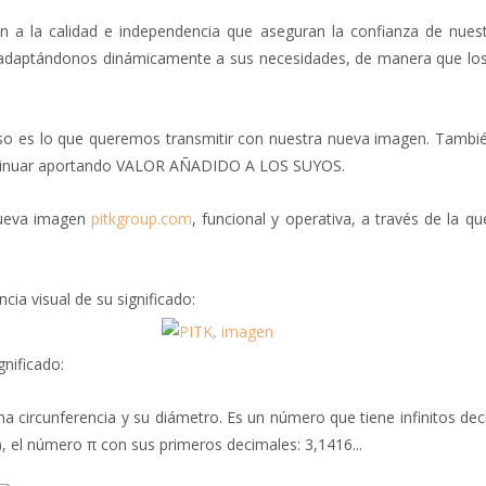
a la calidad e independencia que aseguran la confianza de nues
, adaptándonos dinámicamente a sus necesidades, de manera que los se
y eso es lo que queremos transmitir con nuestra nueva imagen. Tamb
ontinuar aportando VALOR AÑADIDO A LOS SUYOS.
 nueva imagen
pitkgroup.com
, funcional y operativa, a través de la q
ia visual de su significado:
nificado:
una circunferencia y su diámetro. Es un número que tiene infinitos de
), el número π con sus primeros decimales: 3,1416...