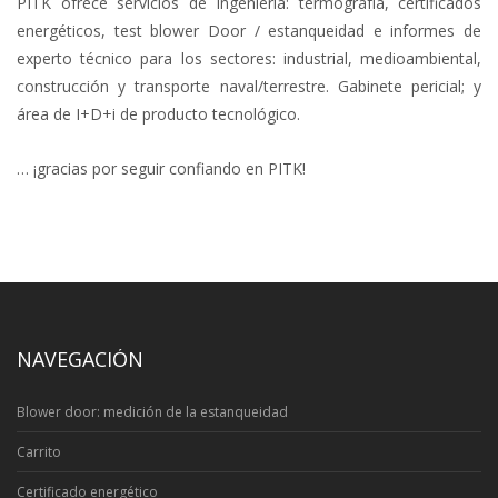
PITK ofrece servicios de Ingeniería: termografía, certificados
energéticos, test blower Door / estanqueidad e informes de
experto técnico para los sectores: industrial, medioambiental,
construcción y transporte naval/terrestre. Gabinete pericial; y
área de I+D+i de producto tecnológico.
… ¡gracias por seguir confiando en PITK!
NAVEGACIÓN
Blower door: medición de la estanqueidad
Carrito
Certificado energético