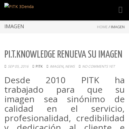
Toggl
navig
IMAGEN
HOME
/
IMAGEN
PI.T.KNOWLEDGE RENUEVA SU IMAGEN
SEP 05, 2016
PITK
IMAGEN
,
NEWS
NO COMMENTS YET
Desde 2010 PITK ha
trabajado para que su
imagen sea sinónimo de
calidad en el servicio,
profesionalidad, credibilidad
y dedicación al cliente e