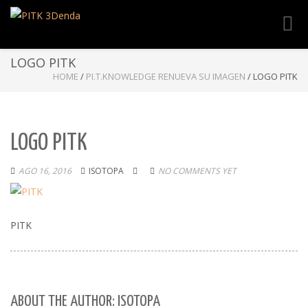
Toggl
navig
LOGO PITK
HOME
/
PI.T.KNOWLEDGE RENUEVA SU IMAGEN
/
LOGO PITK
LOGO PITK
AGO 16, 2016
ISOTOPA
NO COMMENTS YET
PITK
ABOUT THE AUTHOR: ISOTOPA