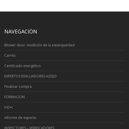
NAVEGACIÓN
Blower door: medición de la estanqueidad
Carrito
Certificado energético
EXPERTOS EVALUADORES H2020
Finalizar compra
FORMACION
I+D+i
Informe de experto
INSPECTORES – VERIFICADORES