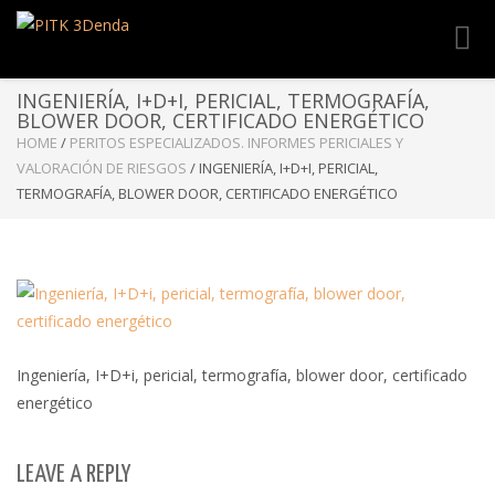
Toggl
navig
INGENIERÍA, I+D+I, PERICIAL, TERMOGRAFÍA,
BLOWER DOOR, CERTIFICADO ENERGÉTICO
HOME
/
PERITOS ESPECIALIZADOS. INFORMES PERICIALES Y
VALORACIÓN DE RIESGOS
/
INGENIERÍA, I+D+I, PERICIAL,
TERMOGRAFÍA, BLOWER DOOR, CERTIFICADO ENERGÉTICO
Ingeniería, I+D+i, pericial, termografía, blower door, certificado
energético
LEAVE A REPLY