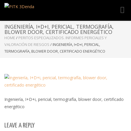
Toggl
navig
INGENIERÍA, I+D+I, PERICIAL, TERMOGRAFÍA,
BLOWER DOOR, CERTIFICADO ENERGÉTICO
HOME
/
PERITOS ESPECIALIZADOS. INFORMES PERICIALES Y
VALORACIÓN DE RIESGOS
/
INGENIERÍA, I+D+I, PERICIAL,
TERMOGRAFÍA, BLOWER DOOR, CERTIFICADO ENERGÉTICO
Ingeniería, I+D+i, pericial, termografía, blower door, certificado
energético
LEAVE A REPLY