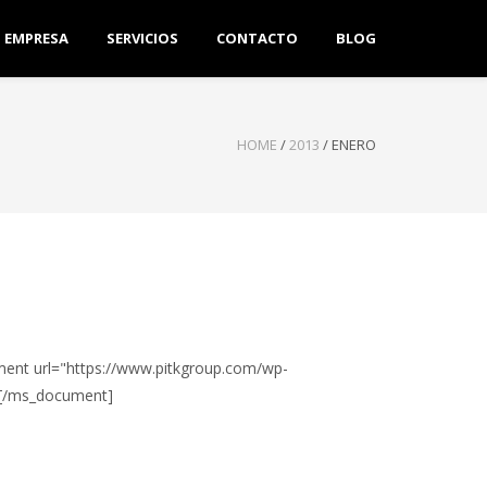
EMPRESA
SERVICIOS
CONTACTO
BLOG
HOME
/
2013
/
ENERO
ument url="https://www.pitkgroup.com/wp-
"][/ms_document]