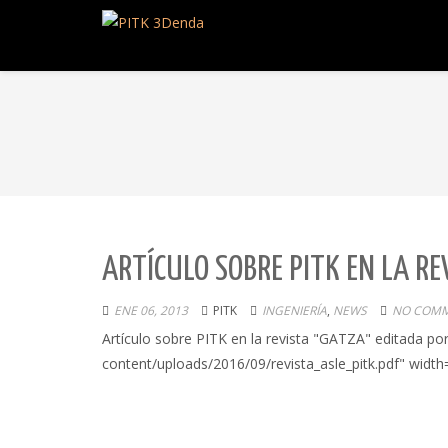
ARTÍ­CULO SOBRE PITK EN LA R
ENE 06, 2013
PITK
INGENIERÍA
,
NEWS
NO COMM
Artí­culo sobre PITK en la revista "GATZA" editada 
content/uploads/2016/09/revista_asle_pitk.pdf" widt