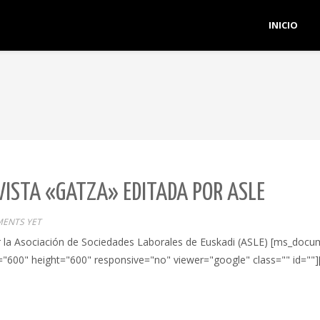
INICIO
EVISTA «GATZA» EDITADA POR ASLE
ENTS YET
por la Asociación de Sociedades Laborales de Euskadi (ASLE) [ms_doc
h="600" height="600" responsive="no" viewer="google" class="" id="