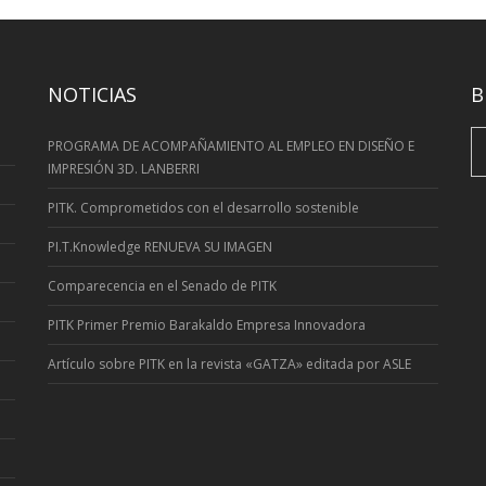
NOTICIAS
B
S
PROGRAMA DE ACOMPAÑAMIENTO AL EMPLEO EN DISEÑO E
fo
IMPRESIÓN 3D. LANBERRI
PITK. Comprometidos con el desarrollo sostenible
PI.T.Knowledge RENUEVA SU IMAGEN
Comparecencia en el Senado de PITK
PITK Primer Premio Barakaldo Empresa Innovadora
Artí­culo sobre PITK en la revista «GATZA» editada por ASLE