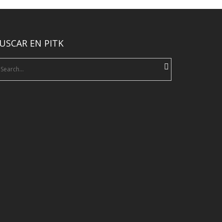
USCAR EN PITK
earch
r: