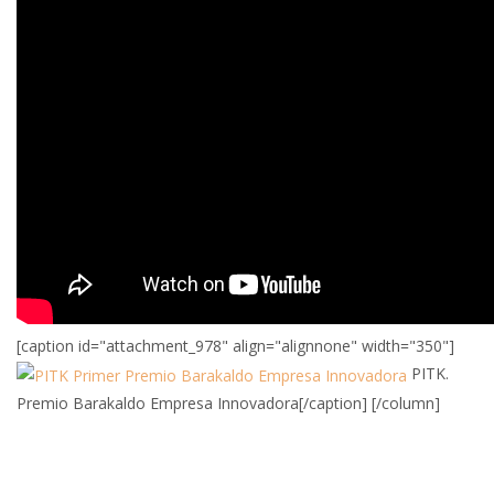
[caption id="attachment_978" align="alignnone" width="350"]
PITK.
Premio Barakaldo Empresa Innovadora[/caption] [/column]