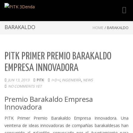
Toggl
navig
BARAKALDO
HOME
/
BARAKALDO
PITK PRIMER PREMIO BARAKALDO
EMPRESA INNOVADORA
JUN 13, 2013
PITK
I+D+I
,
INGENIERÍA
,
NEWS
NO COMMENTS YET
Premio Barakaldo Empresa
Innovadora
PITK Primer Premio Barakaldo Empresa Innovadora. Una
veintena de ideas innovadoras de compañías barakaldesas han
concurrido al galardón, convocado por el Ayuntamiento para