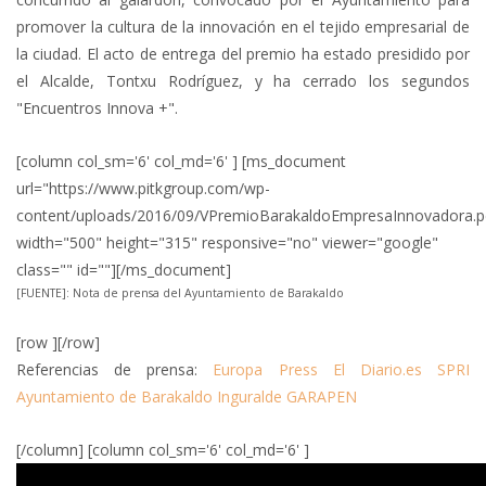
promover la cultura de la innovación en el tejido empresarial de
la ciudad. El acto de entrega del premio ha estado presidido por
el Alcalde, Tontxu Rodríguez, y ha cerrado los segundos
"Encuentros Innova +".
[column col_sm='6' col_md='6' ] [ms_document
url="https://www.pitkgroup.com/wp-
content/uploads/2016/09/VPremioBarakaldoEmpresaInnovadora.p
width="500" height="315" responsive="no" viewer="google"
class="" id=""][/ms_document]
[FUENTE]: Nota de prensa del Ayuntamiento de Barakaldo
[row ][/row]
Referencias de prensa:
Europa Press
El Diario.es
SPRI
Ayuntamiento de Barakaldo
Inguralde
GARAPEN
[/column] [column col_sm='6' col_md='6' ]